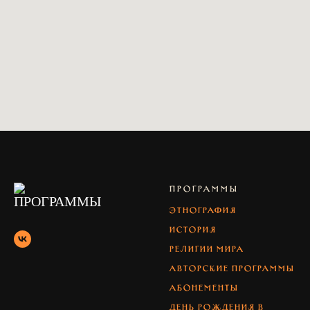
ПРОГРАММЫ
Этнография
История
Религии мира
Авторские программы
абонементы
день рождения в